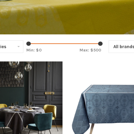
ies
All brand
Min: $
0
Max: $
500