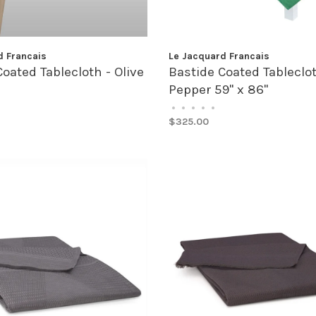
d Francais
Le Jacquard Francais
oated Tablecloth - Olive
Bastide Coated Tableclo
Pepper 59" x 86"
•
•
•
•
•
$325.00