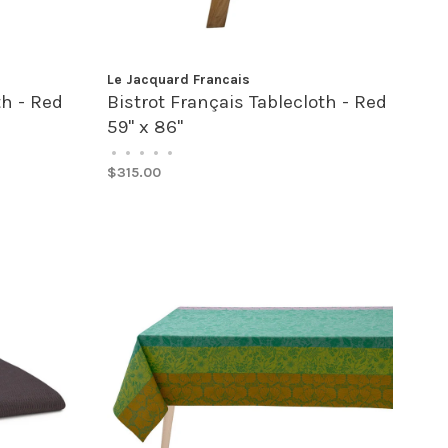
Le Jacquard Francais
th - Red
Bistrot Français Tablecloth - Red
59" x 86"
•
•
•
•
•
$315.00