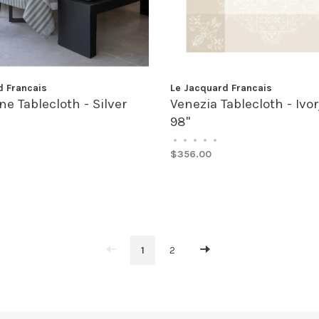
d Francais
Le Jacquard Francais
e Tablecloth - Silver
Venezia Tablecloth - Ivor
98"
•
•
•
•
•
$356.00
1
2