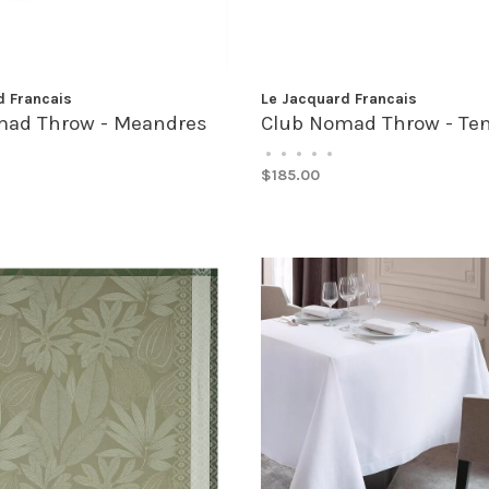
d Francais
Le Jacquard Francais
mad Throw - Meandres
Club Nomad Throw - Te
•
•
•
•
•
$185.00