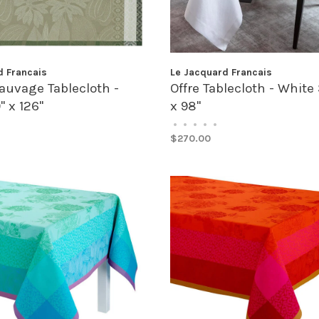
d Francais
Le Jacquard Francais
auvage Tablecloth -
Offre Tablecloth - White 
" x 126"
x 98"
•
•
•
•
•
$270.00