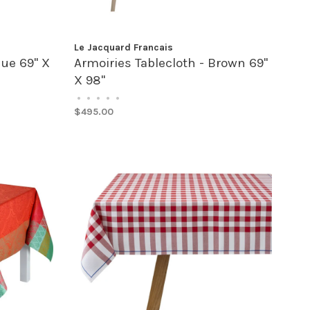
Le Jacquard Francais
lue 69" X
Armoiries Tablecloth - Brown 69"
X 98"
•
•
•
•
•
$495.00