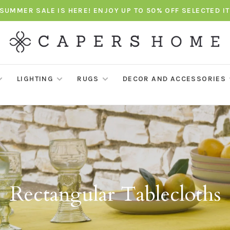
SUMMER SALE IS HERE! ENJOY UP TO 50% OFF SELECTED I
LIGHTING
RUGS
DECOR AND ACCESSORIES
Rectangular Tablecloths