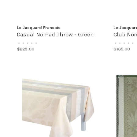
Le Jacquard Francais
Le Jacquar
Casual Nomad Throw - Green
Club No
•
•
•
•
•
•
•
•
•
•
$229.00
$185.00