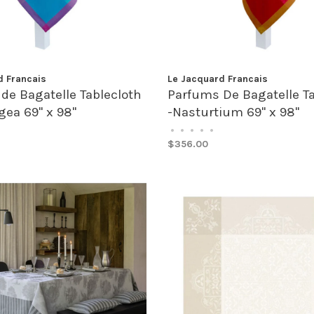
d Francais
Le Jacquard Francais
de Bagatelle Tablecloth
Parfums De Bagatelle Ta
gea 69" x 98"
-Nasturtium 69" x 98"
•
•
•
•
•
$356.00