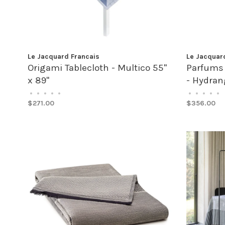
Le Jacquard Francais
Le Jacquar
Origami Tablecloth - Multico 55"
Parfums 
x 89"
- Hydran
•
•
•
•
•
•
•
•
•
•
$271.00
$356.00