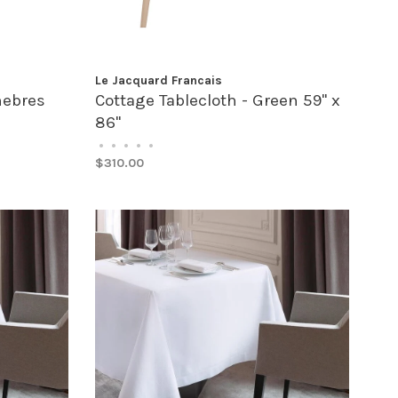
Le Jacquard Francais
nebres
Cottage Tablecloth - Green 59" x
86"
•
•
•
•
•
$310.00